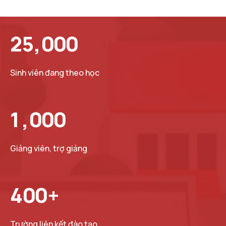
2
5
,
0
0
0
Sinh viên đang theo học
1
,
0
0
0
Giảng viên, trợ giảng
4
0
0
+
Trường liên kết đào tạo