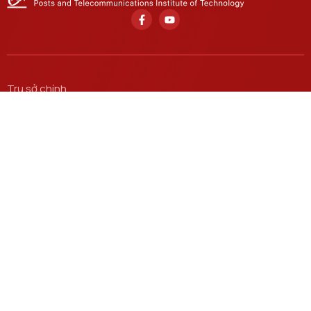
Trụ sở chính
Số 122 Hoàng Quốc Việt, phường Nghĩa Đô, thành phố Hà
Nội.
Học viện cơ sở tại TP. Hồ Chí Minh
Số 11 Nguyễn Đình Chiểu, phường Sài Gòn, Thành phố Hồ
Chí Minh.
Email
ctsv@ptit.edu.vn
Cơ sở đào tạo tại Hà Nội
Số 96A Trần Phú, phường Hà Đông, thành phố Hà Nội.