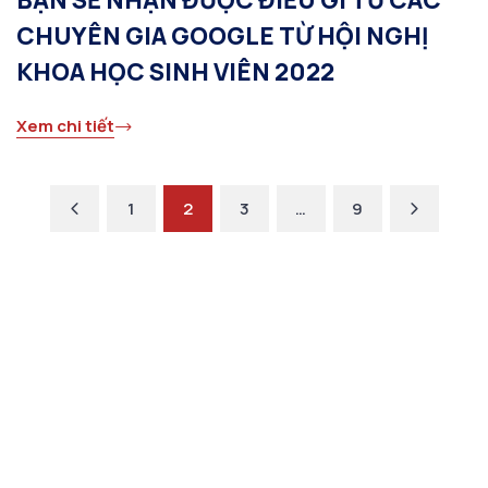
BẠN SẼ NHẬN ĐƯỢC ĐIỀU GÌ TỪ CÁC
CHUYÊN GIA GOOGLE TỪ HỘI NGHỊ
KHOA HỌC SINH VIÊN 2022
Xem chi tiết
Previous
Next
1
2
3
…
9