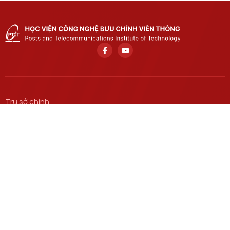
Trụ sở chính
Số 122 Hoàng Quốc Việt, phường Nghĩa Đô, thành phố Hà
Nội.
Học viện cơ sở tại TP. Hồ Chí Minh
Số 11 Nguyễn Đình Chiểu, phường Sài Gòn, Thành phố Hồ
Chí Minh.
Email
ctsv@ptit.edu.vn