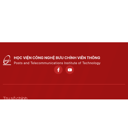
Trụ sở chính
Số 122 Hoàng Quốc Việt, phường Nghĩa Đô, thành phố Hà
Nội.
Học viện cơ sở tại TP. Hồ Chí Minh