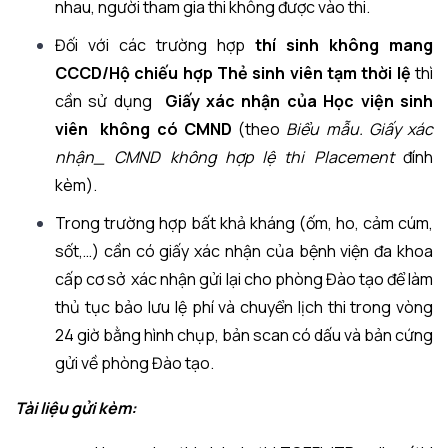
nhau, người tham gia thi không được vào thi.
Đối với các trường hợp
thí sinh không mang
CCCD/Hộ chiếu hợp Thẻ sinh viên
tạm thời lệ
thì
cần sử dụng
Giấy xác nhận của Học viện sinh
viên
không có CMND
(theo
Biểu mẫu. Giấy xác
nhận_ CMND không hợp lệ thi Placement
đính
kèm).
Trong trường hợp bất khả kháng (ốm, ho, cảm cúm,
sốt,…) cần có giấy xác nhận của bệnh viện đa khoa
cấp cơ sở xác nhận gửi lại cho phòng Đào tạo để làm
thủ tục bảo lưu lệ phí và chuyển lịch thi trong vòng
24 giờ bằng hình chụp, bản scan có dấu và bản cứng
gửi về phòng Đào tạo.
Tài liệu gửi kèm: