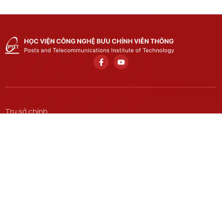
Trụ sở chính
Số 122 Hoàng Quốc Việt, phường Nghĩa Đô, thành phố Hà
Nội.
Học viện cơ sở tại TP. Hồ Chí Minh
Số 11 Nguyễn Đình Chiểu, phường Sài Gòn, Thành phố Hồ
Chí Minh.
Email
ctsv@ptit.edu.vn