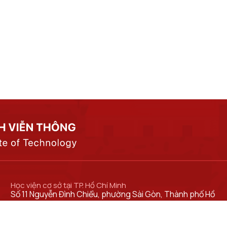
Học viện cơ sở tại TP. Hồ Chí Minh
Số 11 Nguyễn Đình Chiểu, phường Sài Gòn, Thành phố Hồ
Chí Minh.