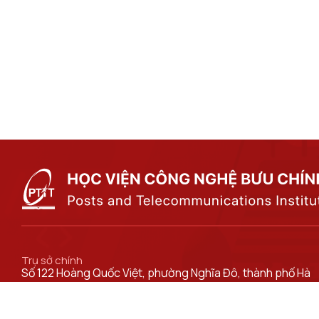
Trụ sở chính
Số 122 Hoàng Quốc Việt, phường Nghĩa Đô, thành phố Hà
Nội.