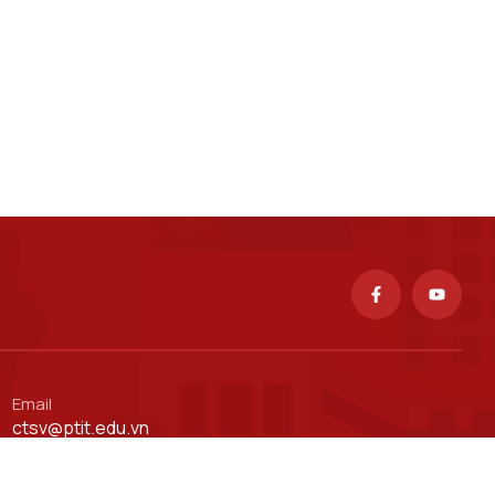
Email
ctsv@ptit.edu.vn