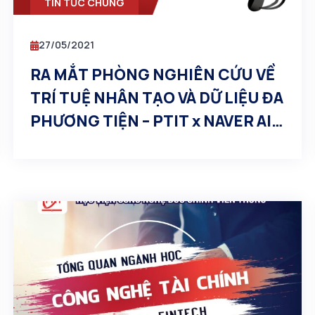
TIN TỨC CHUNG
27/05/2021
RA MẮT PHÒNG NGHIÊN CỨU VỀ
TRÍ TUỆ NHÂN TẠO VÀ DỮ LIỆU ĐA
PHƯƠNG TIỆN – PTIT x NAVER AI
CENTER