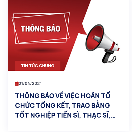
TIN TỨC CHUNG
21/04/2021
THÔNG BÁO VỀ VIỆC HOÃN TỔ
CHỨC TỔNG KẾT, TRAO BẰNG
TỐT NGHIỆP TIẾN SĨ, THẠC SĨ,
ĐẠI HỌC CHÍNH QUY NIÊN KHÓA