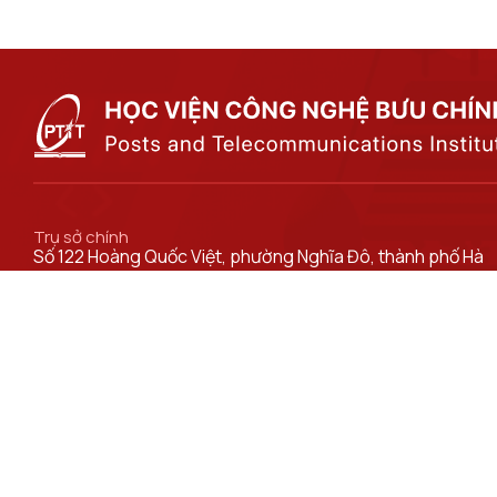
Trụ sở chính
Số 122 Hoàng Quốc Việt, phường Nghĩa Đô, thành phố Hà
Nội.
Cơ sở đào tạo tại Hà Nội
Số 96A Trần Phú, phường Hà Đông, thành phố Hà Nội.
Đường dẫn liên kết