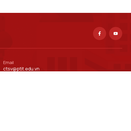
Email
ctsv@ptit.edu.vn