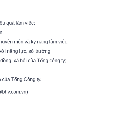
iệu quả làm việc;
n;
chuyên môn và kỹ năng làm việc;
với năng lực, sở trường;
đồng, xã hội của Tổng công ty;
h của Tổng Công ty.
h@bhv.com.vn)