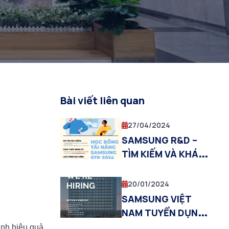
Bài viết liên quan
27/04/2024
SAMSUNG R&D –
TÌM KIẾM VÀ KHÁM
PHÁ NHÂN TÀI VIỆT
20/01/2024
SAMSUNG VIỆT
NAM TUYỂN DỤNG
KỸ SƯ LẬP TRÌNH
anh hiệu quả.