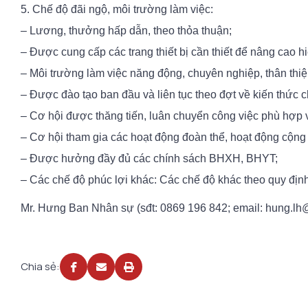
5. Chế độ đãi ngộ, môi trường làm việc:
– Lương, thưởng hấp dẫn, theo thỏa thuận;
– Được cung cấp các trang thiết bị cần thiết để nâng cao h
– Môi trường làm việc năng động, chuyên nghiệp, thân thiệ
– Được đào tạo ban đầu và liên tục theo đợt về kiến thức 
– Cơ hội được thăng tiến, luân chuyển công việc phù hợp 
– Cơ hội tham gia các hoạt động đoàn thể, hoạt động cộng 
– Được hưởng đầy đủ các chính sách BHXH, BHYT;
– Các chế độ phúc lợi khác: Các chế độ khác theo quy địn
Mr. Hưng Ban Nhân sự (sđt: 0869 196 842; email: hung.l
Chia sẻ: