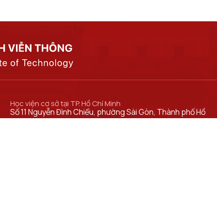
Học viện cơ sở tại TP. Hồ Chí Minh
Số 11 Nguyễn Đình Chiểu, phường Sài Gòn, Thành phố Hồ
Chí Minh.
Cơ sở đào tạo tại TP Hồ Chí Minh
Số 97 Man Thiện, phường Tăng Nhơn Phú, thành phố Hồ
Chí Minh.