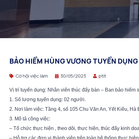
BẢO HIỂM HÙNG VƯƠNG TUYỂN DỤNG –
Cơ hội việc làm
30/05/2023
ptit
Vị trí tuyển dụng: Nhân viên thúc đẩy bán – Ban bảo hiểm 
1. Số lượng tuyển dụng: 02 người.
2. Nơi làm việc: Tầng 4, số 105 Chu Văn An, Yết Kiêu, Hà
3. Mô tả công việc:
– Tổ chức thực hiện , theo dõi, thực hiện, thúc đẩy kinh 
– Hỗ trợ các đơn vị thành viên trên toàn hệ thống thực hiệ