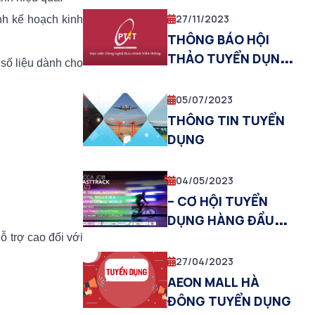
ĐỢT 1 NĂM 2024
27/11/2023
ỉnh kế hoạch kinh
THÔNG BÁO HỘI
THẢO TUYỂN DỤNG
 số liệu dành cho
WNC 2023
05/07/2023
THÔNG TIN TUYỂN
DỤNG
04/05/2023
– CƠ HỘI TUYỂN
DỤNG HÀNG ĐẦU
VỚI CÁC DOANH
hỗ trợ cao đối với
NGHIỆP
27/04/2023
AEON MALL HÀ
ĐÔNG TUYỂN DỤNG