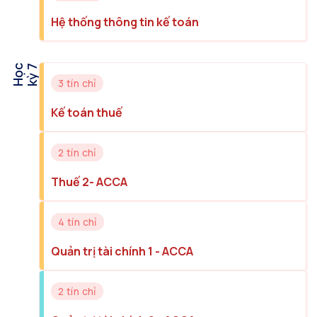
Hệ thống thông tin kế toán
H
ọ
c
k
ỳ
7
3 tín chỉ
Kế toán thuế
2 tín chỉ
Thuế 2- ACCA
4 tín chỉ
Quản trị tài chính 1 - ACCA
2 tín chỉ