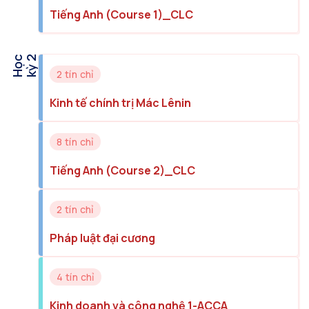
Tiếng Anh (Course 1)_CLC
H
ọ
c
k
ỳ
2
2 tín chỉ
Kinh tế chính trị Mác Lênin
8 tín chỉ
Tiếng Anh (Course 2)_CLC
2 tín chỉ
Pháp luật đại cương
4 tín chỉ
Kinh doanh và công nghệ 1-ACCA