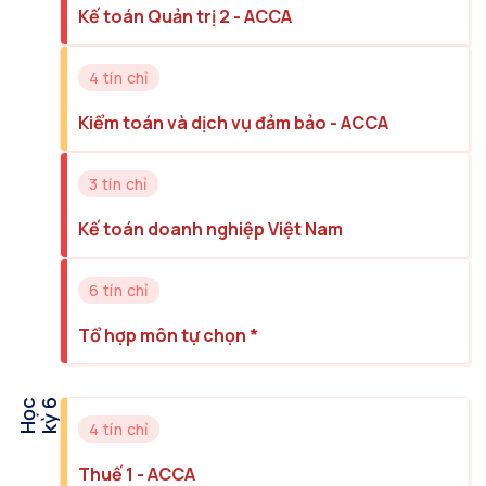
Kế toán Quản trị 2 - ACCA
4 tín chỉ
Kiểm toán và dịch vụ đảm bảo - ACCA
3 tín chỉ
Kế toán doanh nghiệp Việt Nam
6 tín chỉ
Tổ hợp môn tự chọn *
H
ọ
c
k
ỳ
6
4 tín chỉ
Thuế 1 - ACCA