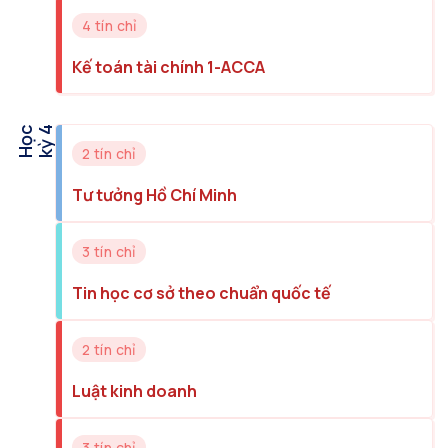
4 tín chỉ
Kế toán tài chính 1-ACCA
H
ọ
c
k
ỳ
4
2 tín chỉ
Tư tưởng Hồ Chí Minh
3 tín chỉ
Tin học cơ sở theo chuẩn quốc tế
2 tín chỉ
Luật kinh doanh
3 tín chỉ