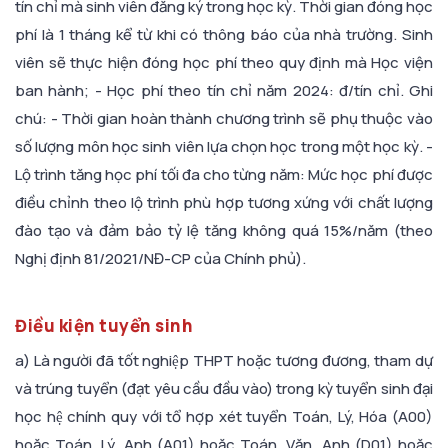
tín chỉ mà sinh viên đăng ký trong học kỳ. Thời gian đóng học
phí là 1 tháng kể từ khi có thông báo của nhà trường. Sinh
viên sẽ thực hiện đóng học phí theo quy định mà Học viện
ban hành; - Học phí theo tín chỉ năm 2024: đ/tín chỉ. Ghi
chú: - Thời gian hoàn thành chương trình sẽ phụ thuộc vào
số lượng môn học sinh viên lựa chọn học trong một học kỳ. -
Lộ trình tăng học phí tối đa cho từng năm: Mức học phí được
điều chỉnh theo lộ trình phù hợp tương xứng với chất lượng
đào tạo và đảm bảo tỷ lệ tăng không quá 15%/năm (theo
Nghị định 81/2021/NĐ-CP của Chính phủ).
Điều kiện tuyển sinh
a) Là người đã tốt nghiệp THPT hoặc tương đương, tham dự
và trúng tuyển (đạt yêu cầu đầu vào) trong kỳ tuyển sinh đại
học hệ chính quy với tổ hợp xét tuyển Toán, Lý, Hóa (A00)
hoặc Toán, Lý, Anh (A01) hoặc Toán, Văn, Anh (D01) hoặc