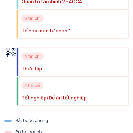
Quản trị tài chính 2 - ACCA
6 tín chỉ
Tổ hợp môn tự chọn *
H
ọ
c
k
ỳ
8
4 tín chỉ
Thực tập
3 tín chỉ
Tốt nghiệp/Đề án tốt nghiệp
Bắt buộc chung
Bổ trợ ngành