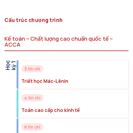
Cấu trúc chương trình
Kế toán – Chất lượng cao chuẩn quốc tế –
ACCA
H
ọ
c
k
ỳ
1
3 tín chỉ
Triết học Mác-Lênin
4 tín chỉ
Toán cao cấp cho kinh tế
8 tín chỉ