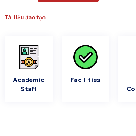
Tài liệu đào tạo
Academic
Facilities
Staff
Co