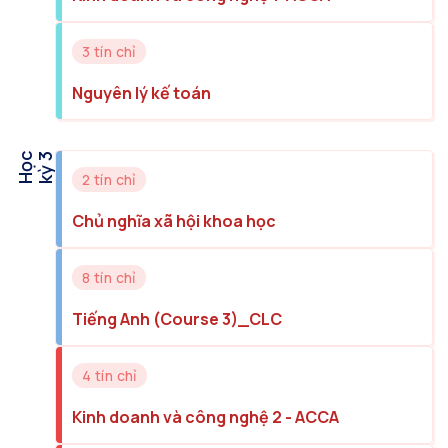
3 tín chỉ
Nguyên lý kế toán
H
ọ
c
k
ỳ
3
2 tín chỉ
Chủ nghĩa xã hội khoa học
8 tín chỉ
Tiếng Anh (Course 3)_CLC
4 tín chỉ
Kinh doanh và công nghệ 2 - ACCA