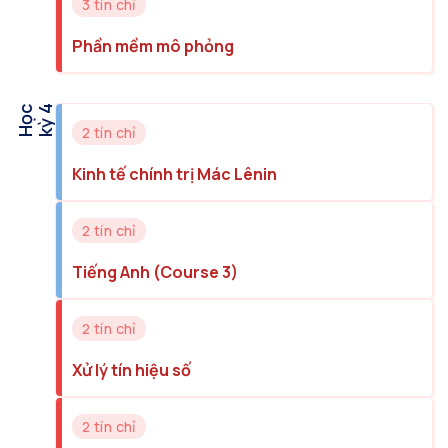
3 tín chỉ
Phần mềm mô phỏng
H
ọ
c
k
ỳ
4
2 tín chỉ
Kinh tế chính trị Mác Lênin
2 tín chỉ
Tiếng Anh (Course 3)
2 tín chỉ
Xử lý tín hiệu số
2 tín chỉ