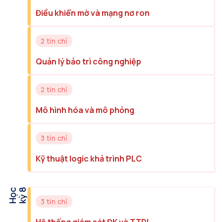
Điều khiển mờ và mạng nơ ron
2 tín chỉ
Quản lý bảo trì công nghiệp
2 tín chỉ
Mô hình hóa và mô phỏng
3 tín chỉ
Kỹ thuật logic khả trình PLC
H
ọ
c
k
ỳ
8
3 tín chỉ