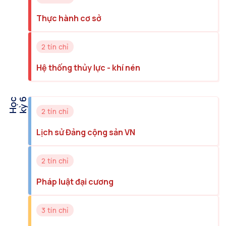
Thực hành cơ sở
2 tín chỉ
Hệ thống thủy lực - khí nén
H
ọ
c
k
ỳ
6
2 tín chỉ
Lịch sử Đảng cộng sản VN
2 tín chỉ
Pháp luật đại cương
3 tín chỉ