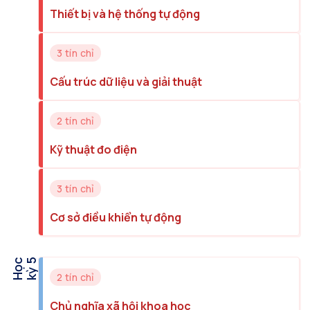
Thiết bị và hệ thống tự động
3 tín chỉ
Cấu trúc dữ liệu và giải thuật
2 tín chỉ
Kỹ thuật đo điện
3 tín chỉ
Cơ sở điều khiển tự động
H
ọ
c
k
ỳ
5
2 tín chỉ
Chủ nghĩa xã hội khoa học