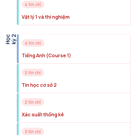
4 tín chỉ
Vật lý 1 và thí nghiệm
H
ọ
c
k
ỳ
2
4 tín chỉ
Tiếng Anh (Course 1)
2 tín chỉ
Tin học cơ sở 2
2 tín chỉ
Xác suất thống kê
3 tín chỉ