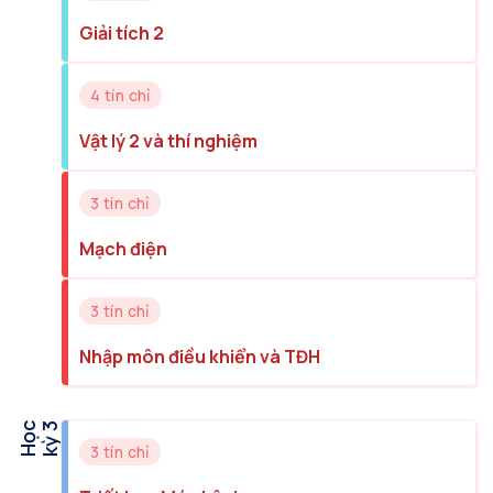
Giải tích 2
4 tín chỉ
Vật lý 2 và thí nghiệm
3 tín chỉ
Mạch điện
3 tín chỉ
Nhập môn điều khiển và TĐH
H
ọ
c
k
ỳ
3
3 tín chỉ