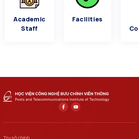
Academic
Facilities
Staff
Co
Trụ sở chính