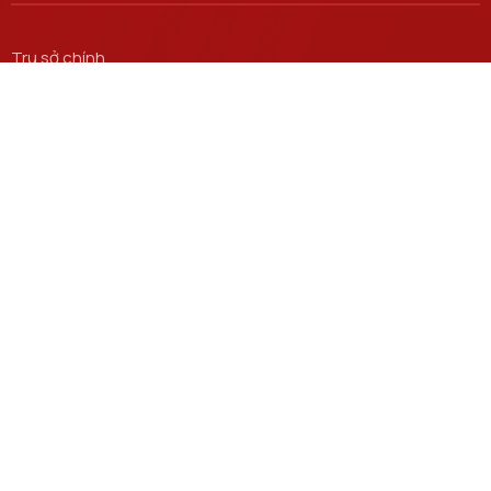
Trụ sở chính
Số 122 Hoàng Quốc Việt, phường Nghĩa Đô, thành phố Hà
Nội.
Học viện cơ sở tại TP. Hồ Chí Minh
Số 11 Nguyễn Đình Chiểu, phường Sài Gòn, Thành phố Hồ
Chí Minh.
Email
ctsv@ptit.edu.vn
Cơ sở đào tạo tại Hà Nội
Số 96A Trần Phú, phường Hà Đông, thành phố Hà Nội.
Cơ sở đào tạo tại TP Hồ Chí Minh
Số 97 Man Thiện, phường Tăng Nhơn Phú, thành phố Hồ Chí
Minh.