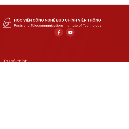
Trụ sở chính
Số 122 Hoàng Quốc Việt, phường Nghĩa Đô, thành phố Hà
Nội.
Học viện cơ sở tại TP. Hồ Chí Minh
Số 11 Nguyễn Đình Chiểu, phường Sài Gòn, Thành phố Hồ
Chí Minh.
Email
ctsv@ptit.edu.vn