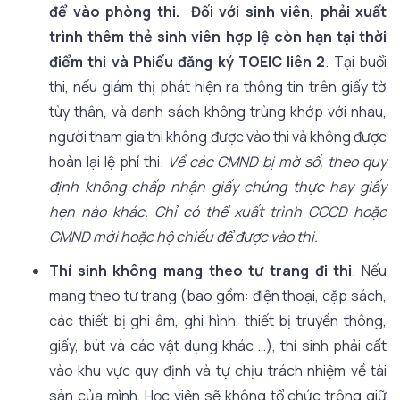
để vào phòng thi
. Đối với sinh viên, phải xuất
trình thêm thẻ sinh viên hợp lệ còn hạn tại thời
điểm thi và Phiếu đăng ký TOEIC liên 2
. Tại buổi
thi, nếu giám thị phát hiện ra thông tin trên giấy tờ
tùy thân, và danh sách không trùng khớp với nhau,
người tham gia thi không được vào thi và không được
hoàn lại lệ phí thi.
Về các CMND bị mờ số, theo quy
định không chấp nhận giấy chứng thực hay giấy
hẹn nào khác. Chỉ có thể xuất trình CCCD hoặc
CMND mới hoặc hộ chiếu để được vào thi.
Thí sinh không
mang theo tư trang đi thi
. Nếu
mang theo tư trang (bao gồm: điện thoại, cặp sách,
các thiết bị ghi âm, ghi hình, thiết bị truyền thông,
giấy, bút và các vật dụng khác …), thí sinh phải cất
vào khu vực quy định và tự chịu trách nhiệm về tài
sản của mình, Học viện sẽ không tổ chức trông giữ