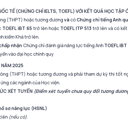
UỐC TẾ (CHỨNG CHỈ IELTS, TOEFL) VỚI KẾT QUẢ HỌC TẬP
thông (THPT) hoặc tương đương
và
có
Chứng chỉ tiếng Anh qu
ặc
TOEFL iBT 65
trở lên hoặc
TOEFL ITP 513
trở lên và có kế
ạnh kiểm Khá trở lên.
chấp nhận
Chứng chỉ đánh giá năng lực tiếng Anh
TOEFL iBT
yển vào đại học chính quy
T NĂM 2025
thông (THPT) hoặc tương đương và phải tham dự kỳ thi tốt 
g ứng các ngành của Học viện.
HỨC XÉT TUYỂN
(Điểm xét tuyển chưa quy đổi tương đươn
hồ sơ năng lực (HSNL)
tiên
(nếu có)
.