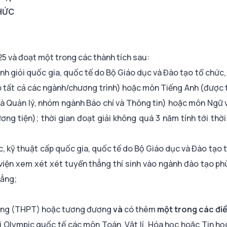
THỨC
5 và đoạt một trong các thành tích sau:
 sinh giỏi quốc gia, quốc tế do Bộ Giáo dục và Đào tạo tổ chức
ào tất cả các ngành/chương trình) hoặc môn Tiếng Anh (được
à Quản lý, nhóm ngành Báo chí và Thông tin) hoặc môn Ngữ 
ng tiện); thời gian đoạt giải không quá 3 năm tính tới thờ
học, kỹ thuật cấp quốc gia, quốc tế do Bộ Giáo dục và Đào tạo
c viện xem xét xét tuyển thẳng thí sinh vào ngành đào tạo phù
hẳng;
thông (THPT) hoặc tương đương
và
có thêm
một trong các điề
i Olympic quốc tế các môn Toán, Vật lí, Hóa học hoặc Tin học