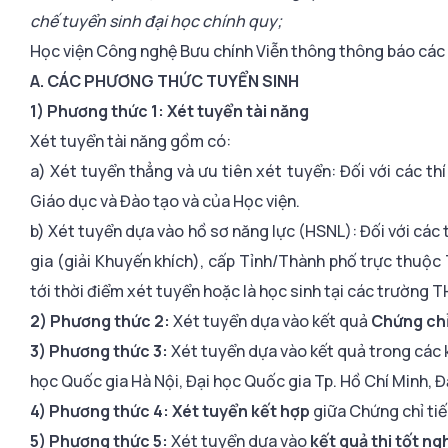
chế tuyển sinh đại học chính quy;
Học viện Công nghệ Bưu chính Viễn thông thông báo các
A. CÁC PHƯƠNG THỨC TUYỂN SINH
1) Phương thức 1: Xét tuyển tài năng
Xét tuyển tài năng gồm có:
a) Xét tuyển thẳng và ưu tiên xét tuyển: Đối với các th
Giáo dục và Đào tạo và của Học viện.
b) Xét tuyển dựa vào hồ sơ năng lực (HSNL): Đối với các 
gia (giải Khuyến khích), cấp Tỉnh/Thành phố trực thuộc 
tới thời điểm xét tuyển hoặc là học sinh tại các trườn
2) Phương thức 2:
Xét tuyển dựa vào kết quả
Chứng chỉ
3) Phương thức 3:
Xét tuyển dựa vào kết quả trong các 
học Quốc gia Hà Nội, Đại học Quốc gia Tp. Hồ Chí Minh, 
4) Phương thức 4: Xét tuyển kết hợp
giữa Chứng chỉ tiế
5) Phương thức 5:
Xét tuyển dựa vào
kết quả thi tốt n