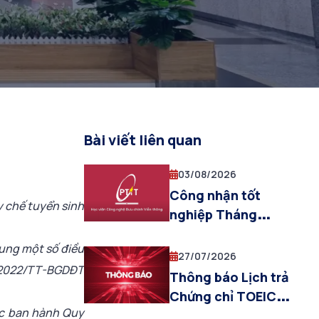
Bài viết liên quan
03/08/2026
Công nhận tốt
 chế tuyển sinh
nghiệp Tháng
7.2026
ung một số điều
27/07/2026
8/2022/TT-BGDĐT
Thông báo Lịch trả
Chứng chỉ TOEIC
ệc ban hành Quy
quốc tế (đợt thi