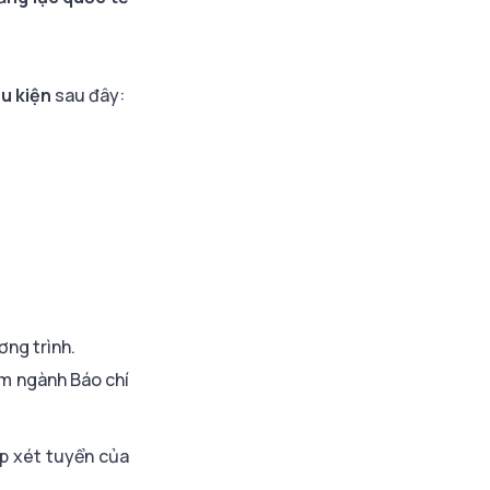
u kiện
sau đây:
ơng trình.
óm ngành Báo chí
ợp xét tuyển của