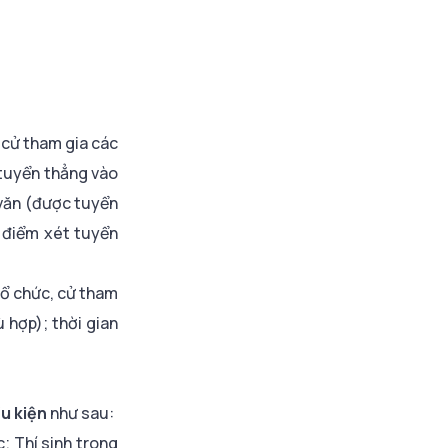
Chứng chỉ TOEIC
quốc tế (đợt thi
tháng 07/2026)
, cử tham gia các
 tuyển thẳng vào
văn (được tuyển
i điểm xét tuyển
 tổ chức, cử tham
 hợp); thời gian
u kiện
như sau:
; Thí sinh trong