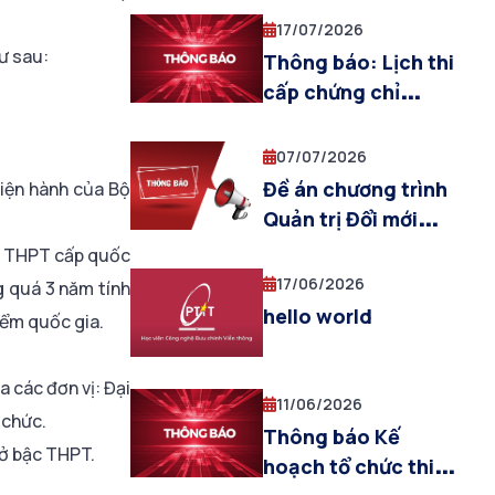
ngày 19/07/2026)
17/07/2026
ư sau:
Thông báo: Lịch thi
cấp chứng chỉ
TOEIC quốc tế (đợt
thi tháng 07/2026)
07/07/2026
Đề án chương trình
hiện hành của Bộ
Quản trị Đổi mới
sáng tạo và khởi
iỏi THPT cấp quốc
nghiệp
17/06/2026
g quá 3 năm tính
hello world
iểm quốc gia.
a các đơn vị: Đại
11/06/2026
 chức.
Thông báo Kế
 ở bậc THPT.
hoạch tổ chức thi