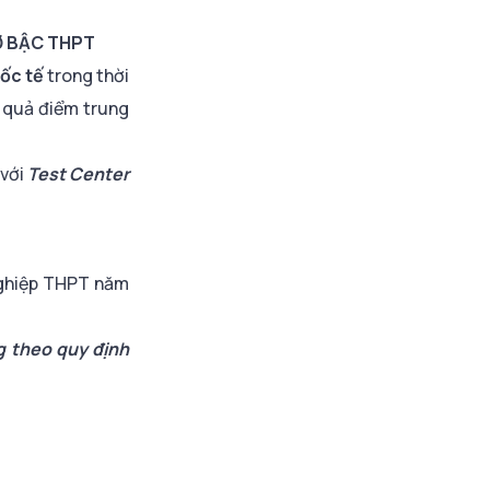
 Ở BẬC THPT
ốc tế
trong thời
t quả điểm trung
với
Test Center
nghiệp THPT năm
g theo quy định