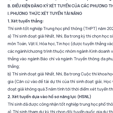
B. ĐIỀU KIỆN ĐĂNG KÝ XÉT TUYỂN CỦA CÁC PHƯƠNG 
I. PHƯƠNG THỨC XÉT TUYỂN TÀI NĂNG
1. Xét tuyển thẳng:
Thí sinh tốt nghiệp Trung học phổ thông (THPT) năm 202
a) Thí sinh đoạt giải Nhất, Nhì, Ba trong kỳ thi chọn học
môn Toán, Vật lí, Hóa học,Tin học (được tuyển thẳng v
các ngành/chương trình thuộc nhóm ngành Kinh doanh v
thẳng vào ngành Báo chí và ngành Truyền thông đa phươ
thẳng;
b) Thí sinh đoạt giải Nhất, Nhì, Ba trong Cuộc thi khoa 
gia (Căn cứ vào đề tài dự thi của thí sinh đoạt giải, Họ
đoạt giải không quá 3 năm tính tới thời điểm xét tuyển t
2. Xét tuyển dựa vào hồ sơ năng lực (HSNL)
Thí sinh đã được công nhận tốt nghiệp trung học phổ 
a) Thí sinh tham dự kỳ thi chọn đội tuyển quốc gia dự th