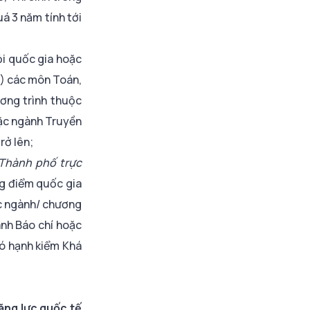
á 3 năm tính tới
ỏi quốc gia hoặc
W) các môn Toán,
ơng trình thuộc
ặc ngành Truyền
rở lên;
 Thành phố trực
g điểm quốc gia
ác ngành/ chương
nh Báo chí hoặc
 có hạnh kiểm Khá
ăng lực quốc tế