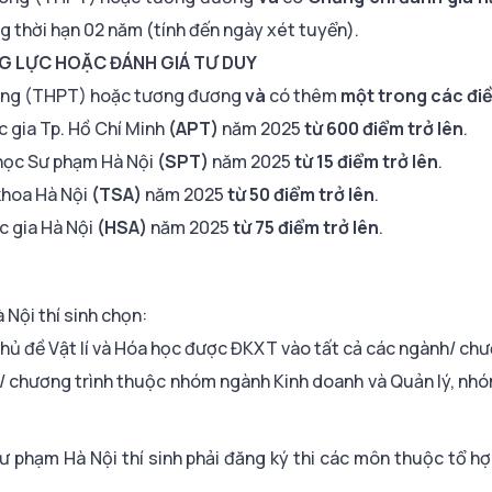
ng thời hạn 02 năm (tính đến ngày xét tuyển).
ĂNG LỰC HOẶC ĐÁNH GIÁ TƯ DUY
thông (THPT) hoặc tương đương
và
có thêm
một trong các điề
c gia Tp. Hồ Chí Minh
(APT)
năm 2025
từ 600 điểm trở lên
.
i học Sư phạm Hà Nội
(SPT)
năm 2025
từ 15 điểm trở lên
.
 khoa Hà Nội
(TSA)
năm 2025
từ 50 điểm trở lên
.
c gia Hà Nội
(HSA)
năm 2025
từ 75 điểm trở lên
.
à Nội thí sinh chọn:
chủ đề Vật lí và Hóa học được ĐKXT vào tất cả các ngành/ chư
h/ chương trình thuộc nhóm ngành Kinh doanh và Quản lý, nh
 Sư phạm Hà Nội thí sinh phải đăng ký thi các môn thuộc tổ h