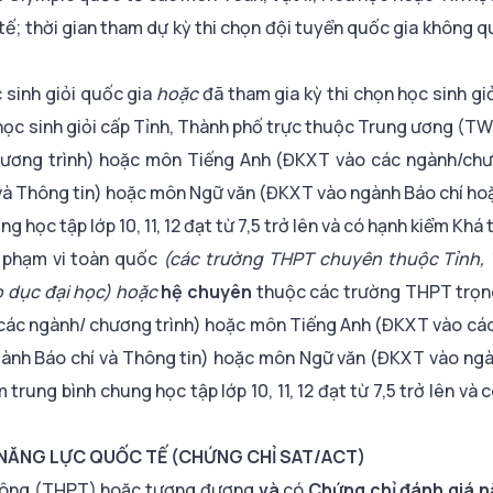
ế; thời gian tham dự kỳ thi chọn đội tuyển quốc gia không qu
 sinh giỏi quốc gia
hoặc
đã tham gia kỳ thi chọn học sinh gi
 học sinh giỏi cấp Tỉnh, Thành phố trực thuộc Trung ương (T
chương trình) hoặc môn Tiếng Anh (ĐKXT vào các ngành/chư
và Thông tin) hoặc môn Ngữ văn (ĐKXT vào ngành Báo chí ho
 học tập lớp 10, 11, 12 đạt từ 7,5 trở lên và có hạnh kiểm Khá t
 phạm vi toàn quốc
(các trường THPT chuyên thuộc Tỉnh,
 dục đại học)
hoặc
hệ chuyên
thuộc các trường THPT trọn
cả các ngành/ chương trình) hoặc môn Tiếng Anh (ĐKXT vào c
gành Báo chí và Thông tin) hoặc môn Ngữ văn (ĐKXT vào ngà
trung bình chung học tập lớp 10, 11, 12 đạt từ 7,5 trở lên và
Á NĂNG LỰC QUỐC TẾ (CHỨNG CHỈ SAT/ACT)
 thông (THPT) hoặc tương đương
và
có
Chứng chỉ đánh giá n