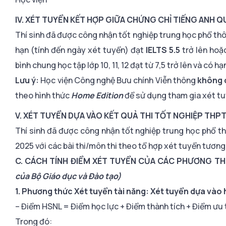
IV. XÉT TUYỂN KẾT HỢP GIỮA CHỨNG CHỈ TIẾNG ANH Q
Thí sinh đã được công nhận tốt nghiệp trung học phổ 
hạn (tính đến ngày xét tuyển) đạt
IELTS 5.5
trở lên ho
bình chung học tập lớp 10, 11, 12 đạt từ 7,5 trở lên và có h
Lưu ý:
Học viện Công nghệ Bưu chính Viễn thông
không 
theo hình thức
Home Edition
để sử dụng tham gia xét tu
V. XÉT TUYỂN DỰA VÀO KẾT QUẢ THI TỐT NGHIỆP THP
Thí sinh đã được công nhận tốt nghiệp trung học phổ 
2025 với các bài thi/môn thi theo tổ hợp xét tuyển tươn
C. CÁCH TÍNH ĐIỂM XÉT TUYỂN CỦA CÁC PHƯƠNG T
của Bộ Giáo dục và Đào tạo)
1. Phương thức Xét tuyển tài năng: Xét tuyển dựa vào 
– Điểm HSNL = Điểm học lực + Điểm thành tích + Điểm ưu 
Trong đó: