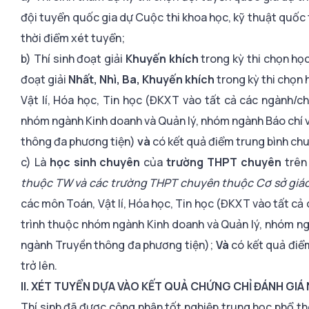
đội tuyển quốc gia dự Cuộc thi khoa học, kỹ thuật quốc t
thời điểm xét tuyển;
b) Thí sinh đoạt giải
Khuyến khích
trong kỳ thi chọn học
đoạt giải
Nhất, Nhì, Ba, Khuyến khích
trong kỳ thi chọn
Vật lí, Hóa học, Tin học (ĐKXT vào tất cả các ngành/
nhóm ngành Kinh doanh và Quản lý, nhóm ngành Báo chí 
thông đa phương tiện)
và
có kết quả điểm trung bình chung
c) Là
học sinh chuyên
của
trường THPT chuyên
trên
thuộc TW và các trường THPT chuyên thuộc Cơ sở giáo
các môn Toán, Vật lí, Hóa học, Tin học (ĐKXT vào tất 
trình thuộc nhóm ngành Kinh doanh và Quản lý, nhóm n
ngành Truyền thông đa phương tiện);
Và
có kết quả điểm 
trở lên.
II. XÉT TUYỂN DỰA VÀO KẾT QUẢ CHỨNG CHỈ ĐÁNH GI
Thí sinh đã được công nhận tốt nghiệp trung học phổ