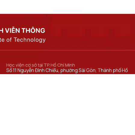
Học viện cơ sở tại TP. Hồ Chí Minh
Số 11 Nguyễn Đình Chiểu, phường Sài Gòn, Thành phố Hồ
Chí Minh.
Cơ sở đào tạo tại TP Hồ Chí Minh
Số 97 Man Thiện, phường Tăng Nhơn Phú, thành phố Hồ
Chí Minh.