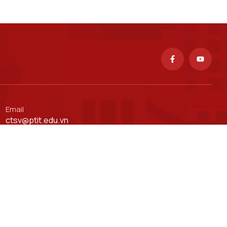
Email
ctsv@ptit.edu.vn