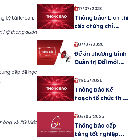
ngày 19/07/2026)
17/07/2026
Thông báo: Lịch thi
g ký tài khoản.
cấp chứng chỉ
ên Hệ thống quản
TOEIC quốc tế (đợt
thi tháng 07/2026)
07/07/2026
Đề án chương trình
Quản trị Đổi mới
sáng tạo và khởi
 cung cấp để học
nghiệp
.
11/06/2026
Thông báo Kế
hoạch tổ chức thi
Chứng chỉ TOEIC
quốc tế (đợt thi
04/06/2026
ông và IIG Việt
tháng 07/2026)
Thông báo cấp
bằng tốt nghiệp