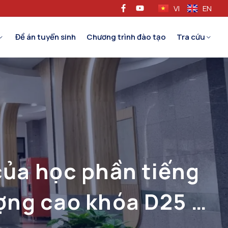
VI
EN
Đề án tuyển sinh
Chương trình đào tạo
Tra cứu
của học phần tiếng
ợng cao khóa D25 –