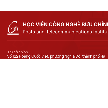
Trụ sở chính
Số 122 Hoàng Quốc Việt, phường Nghĩa Đô, thành phố Hà
Nội.
Cơ sở đào tạo tại Hà Nội
Số 96A Trần Phú, phường Hà Đông, thành phố Hà Nội.
Đường dẫn liên kết