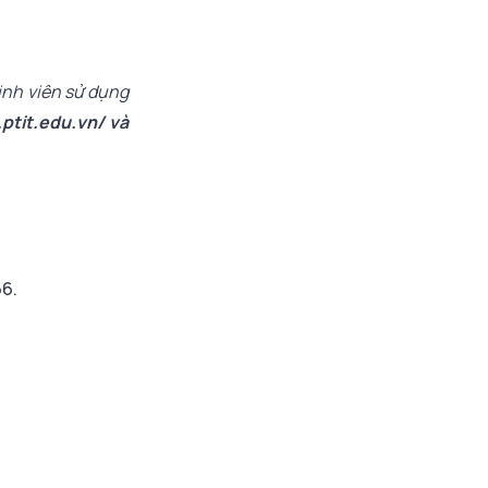
Tiến sĩ, Thạc sĩ, Đại
học tháng 6.2026
inh viên sử dụng
.ptit.edu.vn/ và
66.