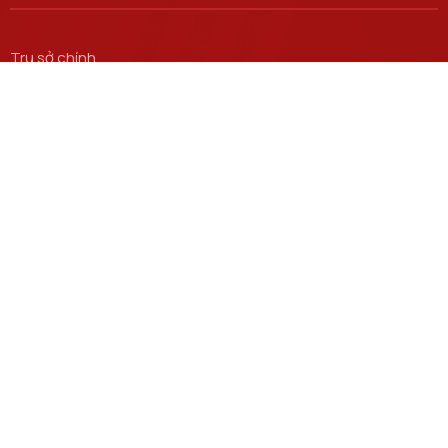
Trụ sở chính
Số 122 Hoàng Quốc Việt, phường Nghĩa Đô, thành phố Hà
Nội.
Học viện cơ sở tại TP. Hồ Chí Minh
Số 11 Nguyễn Đình Chiểu, phường Sài Gòn, Thành phố Hồ
Chí Minh.
Email
ctsv@ptit.edu.vn
Cơ sở đào tạo tại Hà Nội
Số 96A Trần Phú, phường Hà Đông, thành phố Hà Nội.
Cơ sở đào tạo tại TP Hồ Chí Minh
Số 97 Man Thiện, phường Tăng Nhơn Phú, thành phố Hồ Chí
Minh.