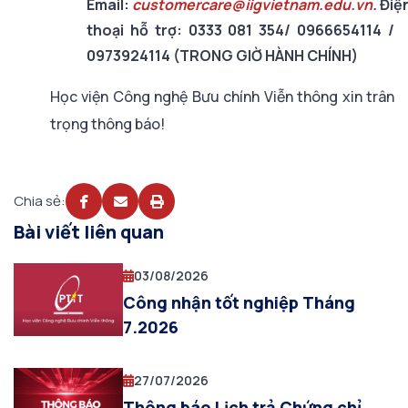
Email:
customercare@iigvietnam.edu.vn
.
Điệ
thoại hỗ trợ: 0333 081 354/ 0966654114 /
0973924114 (TRONG GIỜ HÀNH CHÍNH)
Học viện Công nghệ Bưu chính Viễn thông xin trân
trọng thông báo!
Chia sẻ:
Bài viết liên quan
03/08/2026
Công nhận tốt nghiệp Tháng
7.2026
27/07/2026
Thông báo Lịch trả Chứng chỉ