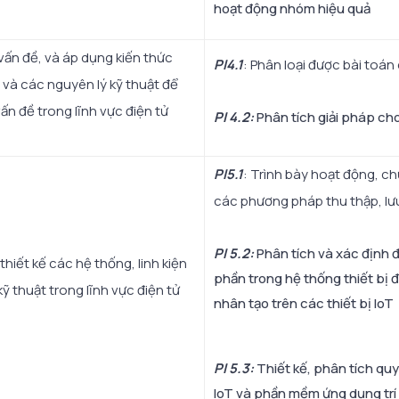
hoạt động nhóm hiệu quả
 vấn đề, và áp dụng kiến thức
PI4.1
: Phân loại được bài toán
ý và các nguyên lý kỹ thuật để
vấn đề trong lĩnh vực điện tử
PI 4.2:
Phân tích giải pháp cho
PI5.1
: Trình bày hoạt động, ch
các phương pháp thu thập, lưu 
PI 5.2
:
Phân tích và xác định 
 thiết kế các hệ thống, linh kiện
phần trong hệ thống thiết bị đ
kỹ thuật trong lĩnh vực điện tử
nhân tạo trên các thiết bị IoT
PI 5.3
:
Thiết kế, phân tích quy 
IoT và phần mềm ứng dụng trí 