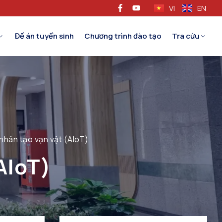
VI
EN
Đề án tuyển sinh
Chương trình đào tạo
Tra cứu
 nhân tạo vạn vật (AIoT)
AIoT)