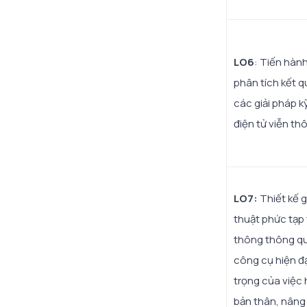
LO6
: Tiến hành
phân tích kết 
các giải pháp k
điện tử viễn th
LO7:
Thiết kế g
thuật phức tạp 
thông thông qu
công cụ hiện đ
trọng của việc 
bản thân, nâng