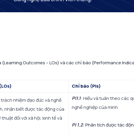
 (Learning Outcomes – LOs) và các chỉ báo (Performance Indicat
(LOs)
Chỉ báo (PIs)
PI1.1
: Hiểu và tuân theo các q
o trách nhiệm đạo đức và nghề
nghề nghiệp của mình
h, nhận biết được tác động của
 thuật đối với xã hội, kinh tế và
PI 1.2
: Phân tích được tác động