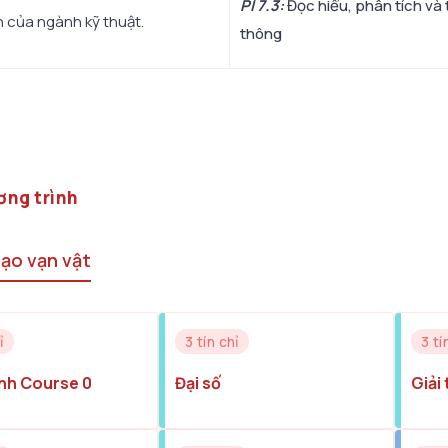
PI 7.3
:
Đọc hiểu, phân tích và 
ển của ngành kỹ thuật.
thông
ơng trình
tạo vạn vật
ỉ
3 tín chỉ
3 tí
nh Course 0
Đại số
Giải 