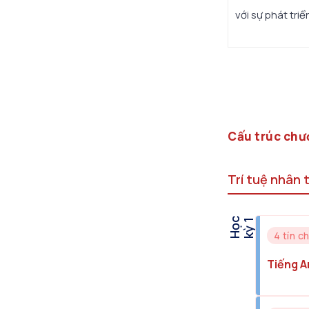
với sự phát tri
Cấu trúc chư
Trí tuệ nhân 
H
ọ
c
k
ỳ
1
4 tín ch
Tiếng A