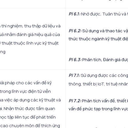
PI 6.1
:
Nhớ được, Tuân thủ và t
 thí nghiệm, thu thập dữ liệu và
PI 6.2
:
Sử dụng và thao tác vận
quả nhằm đánh giá hiệu quả của
thức thuộc ngành kỹ thuật điện
ỹ thuật thuộc lĩnh vực kỹ thuật
ông
PI 6.3
:
Phân tích, Đánh giá đượ
PI 7.1
:
Sử dụng được các công c
iải pháp cho các vấn đề kỹ
thông, thiết bị IoT, trí tuệ nhâ
trong lĩnh vực điện tử viễn
a việc áp dụng các kỹ thuật và
PI 7.2
:
Phân tích vấn đề, thiết
ại. Nhận thức được tầm quan
vấn đề phức tạp trong lĩnh vực 
học tập liên tục để phát triển
 cao chuyên môn để thích ứng