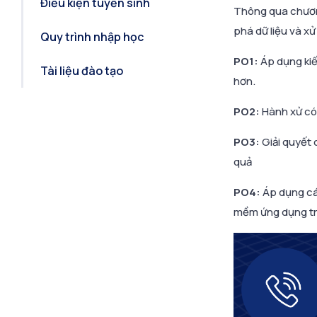
Điều kiện tuyển sinh
Thông qua chương 
phá dữ liệu và xử
Quy trình nhập học
PO1:
Áp dụng kiế
Tài liệu đào tạo
hơn.
PO2:
Hành xử có 
PO3:
Giải quyết 
quả
PO4:
Áp dụng các
mềm ứng dụng trí 