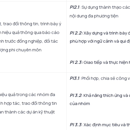
PI2.1
: Sự dụng thành thạo các
nội dung đa phương tiện
, trao đổi thông tin, trình bày ý
 hiệu quả thông qua báo cáo
PI 2.2:
Xây dựng và trình bày đ
nh trước đồng nghiệp, đối tác
phù hợp với ngữ cảnh và qui đ
ượng phi chuyên môn
PI 2.3:
Giao tiếp và thực hiện
PI3.1
: Phối hợp, chia sẻ công
 hiệu quả trong các nhóm đa
PI 3.2
: Khả năng thích ứng và
h hợp tác, trao đổi thông tin
của nhóm
àn thành các dự án kỹ thuật
PI 3.3
: Xác định mục tiêu và t