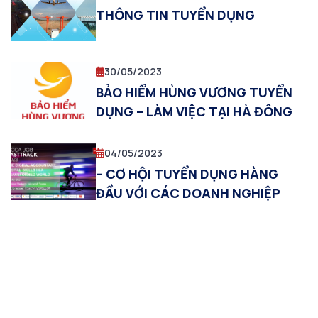
THÔNG TIN TUYỂN DỤNG
30/05/2023
BẢO HIỂM HÙNG VƯƠNG TUYỂN
DỤNG – LÀM VIỆC TẠI HÀ ĐÔNG
04/05/2023
– CƠ HỘI TUYỂN DỤNG HÀNG
ĐẦU VỚI CÁC DOANH NGHIỆP