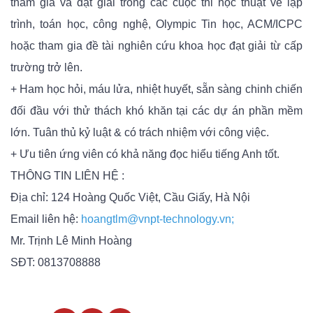
tham gia và đạt giải trong các cuộc thi học thuật về lập
trình, toán học, công nghệ, Olympic Tin học, ACM/ICPC
hoặc tham gia đề tài nghiên cứu khoa học đạt giải từ cấp
trường trở lên.
+ Ham học hỏi, máu lửa, nhiệt huyết, sẵn sàng chinh chiến
đối đầu với thử thách khó khăn tại các dự án phần mềm
lớn. Tuân thủ kỷ luật & có trách nhiệm với công việc.
+ Ưu tiên ứng viên có khả năng đọc hiểu tiếng Anh tốt.
THÔNG TIN LIÊN HỆ :
Địa chỉ: 124 Hoàng Quốc Việt, Cầu Giấy, Hà Nội
Email liên hệ:
hoangtlm@vnpt-technology.vn;
Mr. Trịnh Lê Minh Hoàng
SĐT: 0813708888