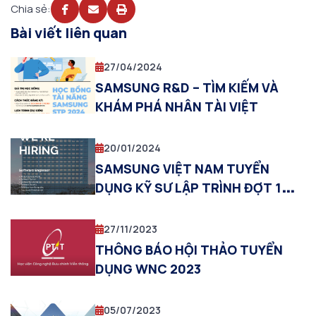
Chia sẻ:
Bài viết liên quan
27/04/2024
SAMSUNG R&D – TÌM KIẾM VÀ
KHÁM PHÁ NHÂN TÀI VIỆT
20/01/2024
SAMSUNG VIỆT NAM TUYỂN
DỤNG KỸ SƯ LẬP TRÌNH ĐỢT 1
NĂM 2024
27/11/2023
THÔNG BÁO HỘI THẢO TUYỂN
DỤNG WNC 2023
05/07/2023