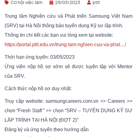
Cơ hội việc làm
29/03/2023
ptit
Trung tâm Nghiên cứu và Phát triển Samsung Việt Nam
(SRV) tại Hà Nội thông báo tuyển dụng Kỹ sư lập trình.
Thông tin chi tiết các bạn vui lòng xem tại website:
https://portal.ptit.edu.vn/trung-tam-nghien-cuu-va-phat…/
Thời hạn ứng tuyển: 03/05/2023
Ứng viên nộp hồ sơ sớm sẽ được luyện tập với Mentor
của SRV.
Cách thức nộp hồ sơ duy nhất:
Truy cập website: samsungcareers.com.vn >> Careers >>
chọn “Fresh Staff ” >> chọn “SRV – TUYÊN DỤNG KỸ SƯ
LẬP TRÌNH TẠI HÀ NỘI (ĐỢT 2)”
Đăng ký và ứng tuyển theo hướng dẫn