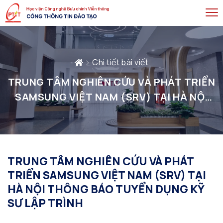
Chi tiết bài viết
TRUNG TÂM NGHIÊN CỨU VÀ PHÁT TRIỂN
SAMSUNG VIỆT NAM (SRV) TẠI HÀ NỘI
THÔNG BÁO TUYỂN DỤNG KỸ SƯ LẬP
TRÌNH
TRUNG TÂM NGHIÊN CỨU VÀ PHÁT
TRIỂN SAMSUNG VIỆT NAM (SRV) TẠI
HÀ NỘI THÔNG BÁO TUYỂN DỤNG KỸ
SƯ LẬP TRÌNH