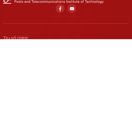
Trụ sở chính
Số 122 Hoàng Quốc Việt, phường Nghĩa Đô, thành phố Hà
Nội.
Học viện cơ sở tại TP. Hồ Chí Minh
Số 11 Nguyễn Đình Chiểu, phường Sài Gòn, Thành phố Hồ
Chí Minh.
Email
ctsv@ptit.edu.vn
Cơ sở đào tạo tại Hà Nội
Số 96A Trần Phú, phường Hà Đông, thành phố Hà Nội.