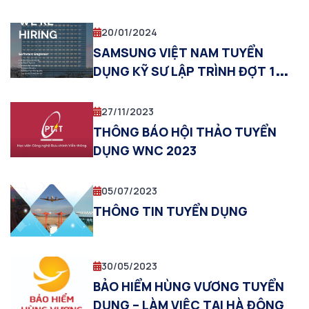
20/01/2024
SAMSUNG VIỆT NAM TUYỂN
DỤNG KỸ SƯ LẬP TRÌNH ĐỢT 1
NĂM 2024
27/11/2023
THÔNG BÁO HỘI THẢO TUYỂN
DỤNG WNC 2023
05/07/2023
THÔNG TIN TUYỂN DỤNG
30/05/2023
BẢO HIỂM HÙNG VƯƠNG TUYỂN
DỤNG – LÀM VIỆC TẠI HÀ ĐÔNG