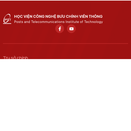
Trụ sở chính
Số 122 Hoàng Quốc Việt, phường Nghĩa Đô, thành phố Hà
Nội.
Học viện cơ sở tại TP. Hồ Chí Minh
Số 11 Nguyễn Đình Chiểu, phường Sài Gòn, Thành phố Hồ
Chí Minh.
Email
ctsv@ptit.edu.vn