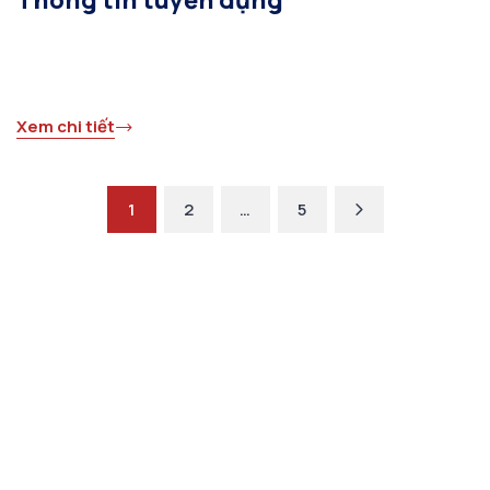
Thông tin tuyển dụng
Xem chi tiết
Next
1
2
…
5